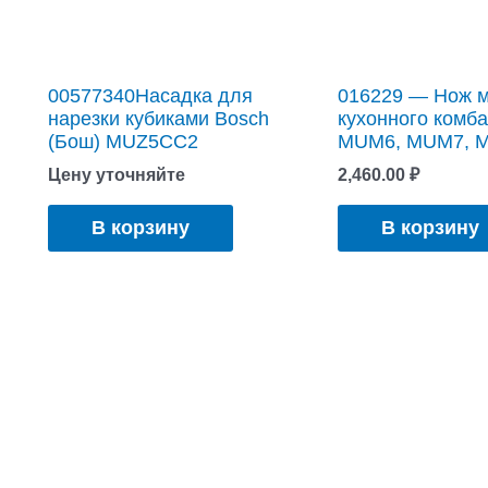
00577340Насадка для
016229 — Нож м
нарезки кубиками Bosch
кухонного комб
(Бош) MUZ5CC2
MUM6, MUM7, 
Цену уточняйте
2,460.00
₽
В корзину
В корзину