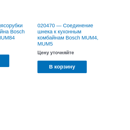
ясорубки
020470 — Соединение
айна Bosch
шнека к кухонным
MUM84
комбайнам Bosch MUM4,
MUM5
Цену уточняйте
В корзину