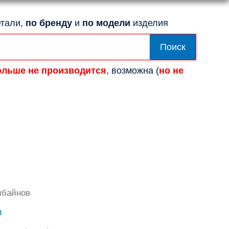
тали,
по бренду
и
по модели
изделия
Поиск
ольше не производится
, возможна (
но не
мбайнов
в