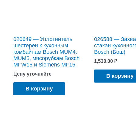
020649 — Уплотнитель
026588 — Захват
шестерен к кухонным
стакан кухонног
комбайнам Bosch MUM4,
Bosch (Бош)
MUM5, мясорубкам Bosch
1,530.00
₽
MFW15 и Siemens MF15
Цену уточняйте
В корзину
В корзину