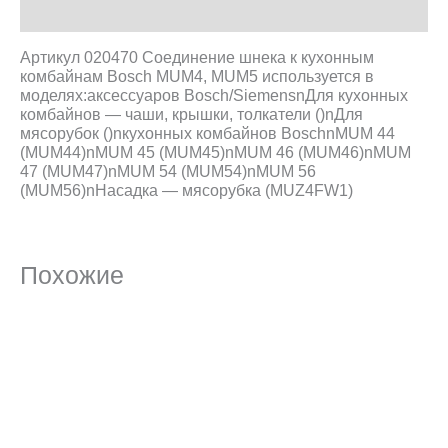
Описание
Артикул 020470 Соединение шнека к кухонным
комбайнам Bosch MUM4, MUM5 используется в
моделях:аксессуаров Bosch/SiemensnДля кухонных
комбайнов — чаши, крышки, толкатели ()nДля
мясорубок ()nкухонных комбайнов BoschnMUM 44
(MUM44)nMUM 45 (MUM45)nMUM 46 (MUM46)nMUM
47 (MUM47)nMUM 54 (MUM54)nMUM 56
(MUM56)nНасадка — мясорубка (MUZ4FW1)
Похожие