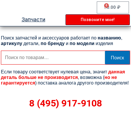
Перейти
0
Cart
0.00
₽
к
содержимому
Запчасти
Позвоните мне!
Поиск запчастей и аксессуаров работает по
названию
,
артикулу
детали,
по бренду
и
по модели
изделия
Искать:
Поиск
Если товару соответствует нулевая цена, значит
данная
деталь больше не производится
, возможна (
но не
гарантируется
) поставка аналога другого производителя!
8 (495) 917-9108