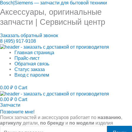
Перейти
Меню
Искать:
Меню
Меню
Меню
Bosch|Siemens — запчасти для бытовой техники
Обязательно
Обязательно
к
Аксессуары, оригинальные
содержимому
запчасти | Cервисный центр
Заказать обратный звонок
8 (495) 917-9108
Главная страница
Прайс-лист
Обратная связь
Статус заказа
Вход с паролем
0.00
₽
0
Cart
0.00
₽
0
Cart
Запчасти
Позвоните мне!
Поиск запчастей и аксессуаров работает по
названию
,
артикулу
детали,
по бренду
и
по модели
изделия