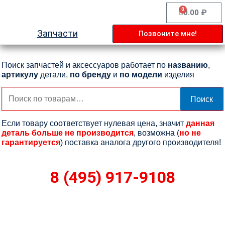
Перейти
0
Cart
0.00
₽
к
содержимому
Запчасти
Позвоните мне!
Поиск запчастей и аксессуаров работает по
названию
,
артикулу
детали,
по бренду
и
по модели
изделия
Искать:
Поиск
Если товару соответствует нулевая цена, значит
данная
деталь больше не производится
, возможна (
но не
гарантируется
) поставка аналога другого производителя!
8 (495) 917-9108