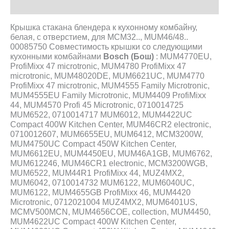
Описание
Крышка стакана блендера к кухонному комбайну,
белая, с отверстием, для MCM32.., MUM46/48..
00085750
Совместимость крышки со следующими
кухонными комбайнами
Bosch (Бош)
:
MUM4770EU,
ProfiMixx 47 microtronic, MUM4780 ProfiMixx 47
microtronic, MUM48020DE, MUM6621UC, MUM4770
ProfiMixx 47 microtronic, MUM4555 Family Microtronic,
MUM4555EU Family Microtronic, MUM4409 ProfiMixx
44, MUM4570 Profi 45 Microtronic, 0710014725
MUM6522, 0710014717 MUM6012, MUM4422UC
Compact 400W Kitchen Center, MUM46CR2 electronic,
0710012607, MUM6655EU, MUM6412, MCM3200W,
MUM4750UC Compact 450W Kitchen Center,
MUM6612EU, MUM4450EU, MUM46A1GB, MUM6762,
MUM612246, MUM46CR1 electronic, MCM3200WGB,
MUM6522, MUM44R1 ProfiMixx 44, MUZ4MX2,
MUM6042, 0710014732 MUM6122, MUM6040UC,
MUM6122, MUM4655GB ProfiMixx 46, MUM4420
Microtronic, 0712021004 MUZ4MX2, MUM6401US,
MCMV500MCN, MUM4656COE, collection, MUM4450,
MUM4622UC Compact 400W Kitchen Center,