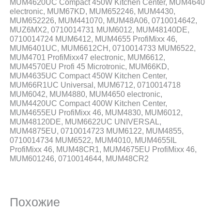
MUM4620UC Compact 450W Kitchen Center, MUM4640
electronic, MUM67KD, MUM652246, MUM4430,
MUM652226, MUM441070, MUM48A06, 0710014642,
MUZ6MX2, 0710014731 MUM6012, MUM48140DE,
0710014724 MUM6412, MUM4655 ProfiMixx 46,
MUM6401UC, MUM6612CH, 0710014733 MUM6522,
MUM4701 ProfiMixx47 electronic, MUM6612,
MUM4570EU Profi 45 Microtronic, MUM66KD,
MUM4635UC Compact 450W Kitchen Center,
MUM66R1UC Universal, MUM6712, 0710014718
MUM6042, MUM4880, MUM4650 electronic,
MUM4420UC Compact 400W Kitchen Center,
MUM4655EU ProfiMixx 46, MUM4830, MUM6012,
MUM48120DE, MUM6622UC UNIVERSAL,
MUM4875EU, 0710014723 MUM6122, MUM4855,
0710014734 MUM6522, MUM4010, MUM4655IL
ProfiMixx 46, MUM48CR1, MUM4675EU ProfiMixx 46,
MUM601246, 0710014644, MUM48CR2
Похожие