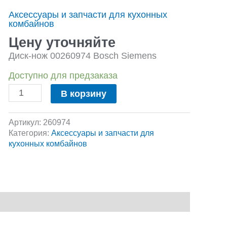
Диск-
Аксессуары и запчасти для кухонных
нож
комбайнов
для
картофеля
Цену уточняйте
фри
Диск-нож 00260974 Bosch Siemens
к
кухонным
Доступно для предзаказа
комбайнам
Bosch
В корзину
MCM1,
MCM2
Артикул:
260974
и
Категория:
Аксессуары и запчасти для
Siemens
кухонных комбайнов
MK1,
MK2