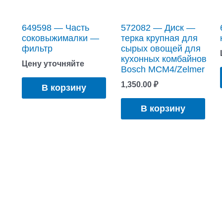
649598 — Часть
572082 — Диск —
соковыжималки —
терка крупная для
фильтр
сырых овощей для
кухонных комбайнов
Цену уточняйте
Bosch MCM4/Zelmer
1,350.00
₽
В корзину
В корзину