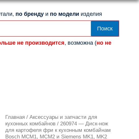
тали,
по бренду
и
по модели
изделия
Поиск
ольше не производится
, возможна (
но не
Количество
Главная
/
Аксессуары и запчасти для
товара
кухонных комбайнов
/ 260974 — Диск-нож
260974
для картофеля фри к кухонным комбайнам
-
Bosch MCM1, MCM2 и Siemens MK1, MK2