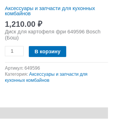
Диск
Аксессуары и запчасти для кухонных
для
комбайнов
картофеля
фри
1,210.00
₽
к
Диск для картофеля фри 649596 Bosch
кухонным
(Бош)
комбайнам
Bosch
В корзину
MCM4...
Артикул:
649596
Категория:
Аксессуары и запчасти для
кухонных комбайнов