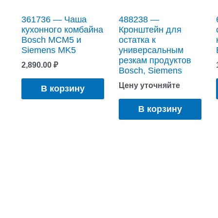
361736 — Чаша
488238 —
кухонного комбайна
Кронштейн для
Bosch MCM5 и
остатка к
Siemens MK5
универсальным
резкам продуктов
2,890.00
₽
Bosch, Siemens
Цену уточняйте
В корзину
В корзину