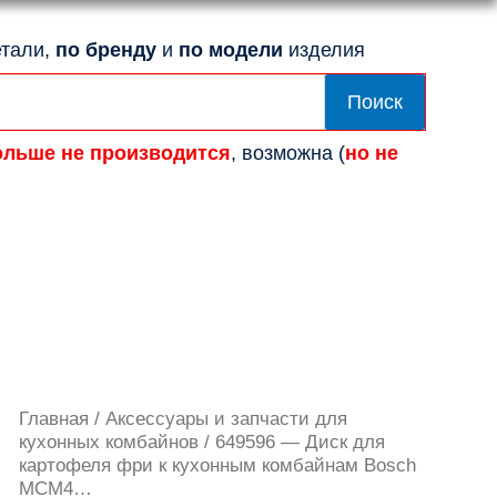
тали,
по бренду
и
по модели
изделия
Поиск
ольше не производится
, возможна (
но не
Количество
Главная
/
Аксессуары и запчасти для
товара
кухонных комбайнов
/ 649596 — Диск для
649596
картофеля фри к кухонным комбайнам Bosch
-
MCM4…