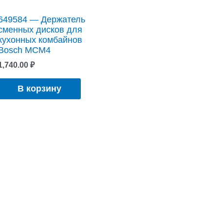
649584 — Держатель
сменных дисков для
кухонных комбайнов
Bosch MCM4
1,740.00
₽
В корзину