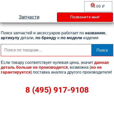
Перейти
0
Cart
0.00
₽
к
содержимому
Запчасти
Позвоните мне!
Поиск запчастей и аксессуаров работает по
названию
,
артикулу
детали,
по бренду
и
по модели
изделия
Искать:
Поиск
Если товару соответствует нулевая цена, значит
данная
деталь больше не производится
, возможна (
но не
гарантируется
) поставка аналога другого производителя!
8 (495) 917-9108