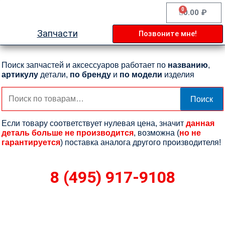
Перейти
0
Cart
0.00
₽
к
содержимому
Запчасти
Позвоните мне!
Поиск запчастей и аксессуаров работает по
названию
,
артикулу
детали,
по бренду
и
по модели
изделия
Искать:
Поиск
Если товару соответствует нулевая цена, значит
данная
деталь больше не производится
, возможна (
но не
гарантируется
) поставка аналога другого производителя!
8 (495) 917-9108