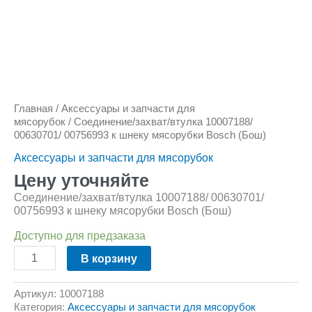
Количество
товара
Соединение/
захват/
втулка
Главная
/
Аксессуары и запчасти для
10007188/
мясорубок
/ Соединение/захват/втулка 10007188/
00630701/
00630701/ 00756993 к шнеку мясорубки Bosch (Бош)
00756993
к
Аксессуары и запчасти для мясорубок
шнеку
мясорубки
Цену уточняйте
Bosch
Соединение/захват/втулка 10007188/ 00630701/
(Бош)
00756993 к шнеку мясорубки Bosch (Бош)
Доступно для предзаказа
В корзину
Артикул:
10007188
Категория:
Аксессуары и запчасти для мясорубок