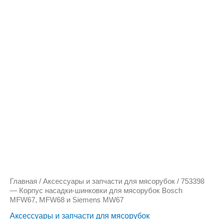
Количество
товара
753398
-
Корпус
насадки-
шинковки
для
мясорубок
Bosch
MFW67,
MFW68
и
Siemens
MW67
Главная
/
Аксессуары и запчасти для мясорубок
/ 753398
— Корпус насадки-шинковки для мясорубок Bosch
MFW67, MFW68 и Siemens MW67
Аксессуары и запчасти для мясорубок