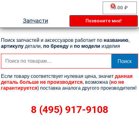
Перейти
0
Cart
0.00
₽
к
содержимому
Запчасти
Позвоните мне!
Поиск запчастей и аксессуаров работает по
названию
,
артикулу
детали,
по бренду
и
по модели
изделия
Искать:
Поиск
Если товару соответствует нулевая цена, значит
данная
деталь больше не производится
, возможна (
но не
гарантируется
) поставка аналога другого производителя!
8 (495) 917-9108