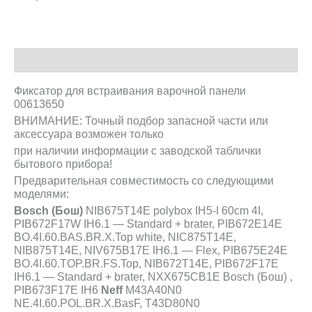
Описание
Фиксатор для встраивания варочной панели
00613650
ВНИМАНИЕ: Точный подбор запасной части или
аксессуара возможен только
при наличии информации с заводской таблички
бытового прибора!
Предварительная совместимость со следующими
моделями:
Bosch (Бош)
NIB675T14E polybox IH5-I 60cm 4I,
PIB672F17W IH6.1 — Standard + brater, PIB672E14E
BO.4I.60.BAS.BR.X.Top white, NIC875T14E,
NIB875T14E, NIV675B17E IH6.1 — Flex, PIB675E24E
BO.4I.60.TOP.BR.FS.Top, NIB672T14E, PIB672F17E
IH6.1 — Standard + brater, NXX675CB1E Bosch (Бош) ,
PIB673F17E IH6
Neff
M43A40N0
NE.4I.60.POL.BR.X.BasF, T43D80N0