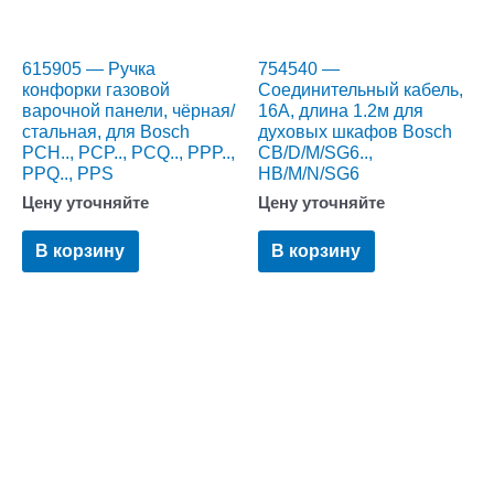
615905 — Ручка
754540 —
конфорки газовой
Cоединительный кабель,
варочной панели, чёрная/
16A, длина 1.2м для
стальная, для Bosch
духовых шкафов Bosch
PCH.., PCP.., PCQ.., PPP..,
СB/D/M/SG6..,
PPQ.., PPS
HB/M/N/SG6
Цену уточняйте
Цену уточняйте
В корзину
В корзину