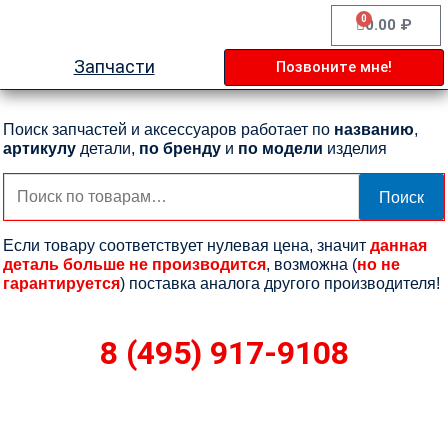
Перейти
0
Cart
0.00
₽
к
содержимому
Запчасти
Позвоните мне!
Поиск запчастей и аксессуаров работает по
названию
,
артикулу
детали,
по бренду
и
по модели
изделия
Искать:
Поиск
Если товару соответствует нулевая цена, значит
данная
деталь больше не производится
, возможна (
но не
гарантируется
) поставка аналога другого производителя!
8 (495) 917-9108