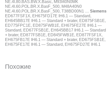
NE.4I.80.BAS.BW.X.Basic, M93I40N0MK
NE.4I.60.POL.BR.X.BasF_500, M48A40N0
NE.4I.60.POL.BR.X.BasF_500, T38BD00N1 …
Siemens
ED677FSF1X, EH675FD17E IH6.1 — Standard,
EH645BB17E IH6.1 — Standard + brater, ED875FSB1E,
ED775FPC1E, ED875FWB1E, EH675FE27E IH6.1 —
Standard, ED677FSB1E, EH645BB17 IH6.1 — Standard
+ brater, ED877FSB1E, ED845FWB1E, ED877FSF1X,
EH675FB17E IH6.1 — Standard + brater, ED675FSB1E,
EH675FE17E IH6.1 — Standard, EH675FD27E IH6.1
Похожие