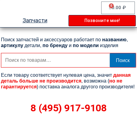
Перейти
0
Cart
0.00
₽
к
содержимому
Запчасти
Позвоните мне!
Поиск запчастей и аксессуаров работает по
названию
,
артикулу
детали,
по бренду
и
по модели
изделия
Искать:
Поиск
Если товару соответствует нулевая цена, значит
данная
деталь больше не производится
, возможна (
но не
гарантируется
) поставка аналога другого производителя!
8 (495) 917-9108