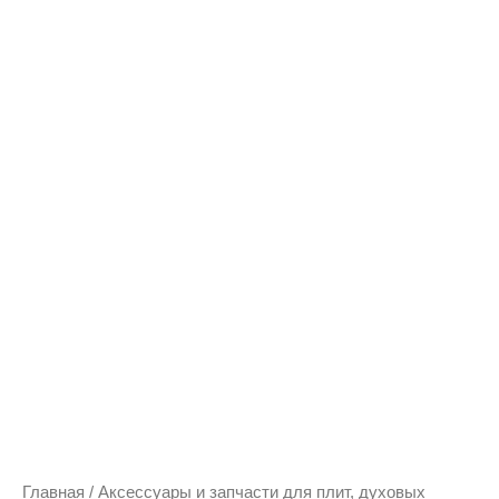
Количество
товара
441179
-
Решетка
для
гриля
к
духовым
микроволновым
шкафам
Главная
/
Аксессуары и запчасти для плит, духовых