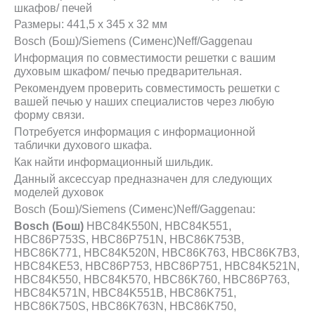
шкафов/ печей
Размеры: 441,5 x 345 x 32 мм
Bosch (Бош)/Siemens (Сименс)Neff/Gaggenau
Информация по совместимости решетки с вашим
духовым шкафом/ печью предварительная.
Рекомендуем проверить совместимость решетки с
вашей печью у наших специалистов через любую
форму связи.
Потребуется информация с информационной
таблички духового шкафа.
Как найти информационный шильдик.
Данный аксессуар предназначен для следующих
моделей духовок
Bosch (Бош)/Siemens (Сименс)Neff/Gaggenau:
Bosch (Бош)
HBC84K550N, HBC84K551,
HBC86P753S, HBC86P751N, HBC86K753B,
HBC86K771, HBC84K520N, HBC86K763, HBC86K7B3,
HBC84KE53, HBC86P753, HBC86P751, HBC84K521N,
HBC84K550, HBC84K570, HBC86K760, HBC86P763,
HBC84K571N, HBC84K551B, HBC86K751,
HBC86K750S, HBC86K763N, HBC86K750,