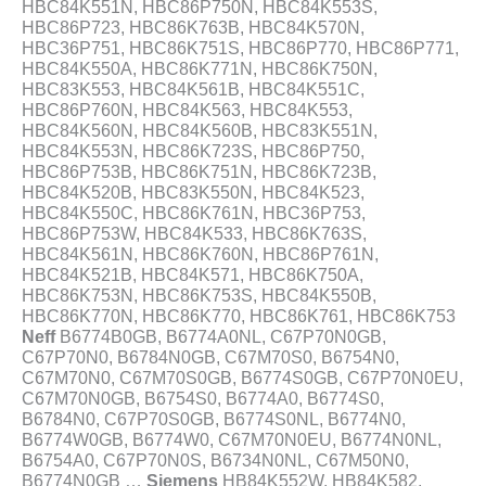
HBC84K551N, HBC86P750N, HBC84K553S,
HBC86P723, HBC86K763B, HBC84K570N,
HBC36P751, HBC86K751S, HBC86P770, HBC86P771,
HBC84K550A, HBC86K771N, HBC86K750N,
HBC83K553, HBC84K561B, HBC84K551C,
HBC86P760N, HBC84K563, HBC84K553,
HBC84K560N, HBC84K560B, HBC83K551N,
HBC84K553N, HBC86K723S, HBC86P750,
HBC86P753B, HBC86K751N, HBC86K723B,
HBC84K520B, HBC83K550N, HBC84K523,
HBC84K550C, HBC86K761N, HBC36P753,
HBC86P753W, HBC84K533, HBC86K763S,
HBC84K561N, HBC86K760N, HBC86P761N,
HBC84K521B, HBC84K571, HBC86K750A,
HBC86K753N, HBC86K753S, HBC84K550B,
HBC86K770N, HBC86K770, HBC86K761, HBC86K753
Neff
B6774B0GB, B6774A0NL, C67P70N0GB,
C67P70N0, B6784N0GB, C67M70S0, B6754N0,
C67M70N0, C67M70S0GB, B6774S0GB, C67P70N0EU,
C67M70N0GB, B6754S0, B6774A0, B6774S0,
B6784N0, C67P70S0GB, B6774S0NL, B6774N0,
B6774W0GB, B6774W0, C67M70N0EU, B6774N0NL,
B6754A0, C67P70N0S, B6734N0NL, C67M50N0,
B6774N0GB …
Siemens
HB84K552W, HB84K582,