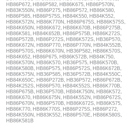
HB86P672, HB86P582, HB86K675, HB86P570N,
HB83K550N, HB86P275, HB86P572, HB86K580,
HB86P585, HB86P575S, HB84K550, HB84K552,
HB86K572N, HB86K770N, HB86P675S, HB86K575S,
HB84K650N, HB86K672, HB86K670B, HB86P275B,
HB86K581, HB84K652B, HB86P575B, HB86K272S,
HB86P572B, HB86P272S, HB86K572S, HB36P570,
HB86K672N, HB86P770, HB86P770N, HB84K552B,
HB86P570S, HB86K670N, HB36P582, HB86K570S,
HB84K652, HB86P675, HB86K572B, HB84K750,
HB86K570N, HB86K570, HB36P575, HB86K570B,
HB86K580B, HB86P575, HB86P572S, HB86K672B,
HB86K575N, HB36P585, HB36P572B, HB84K550C,
HB84K650C, HB86P272B, HB36P572, HB86P672B,
HB84K252S, HB86P570, HB84K552S, HB86K770B,
HB86P675B, HB36P570B, HB84K750N, HB86K572,
HB86K670, HB86K675N, HB84K552N, HB86P672S,
HB86P670N, HB86P570B, HB86K672S, HB86K575,
HB86K770, HB86K770S, HB86P275S, HB86P272,
HB84K550N, HB83K552, HB86P570E, HB86K580S,
HB86K581B