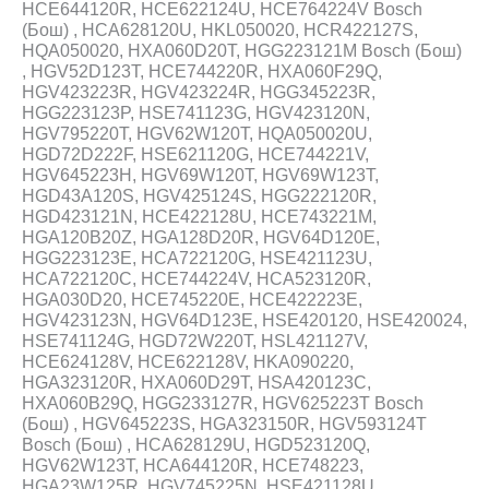
HCE644120R, HCE622124U, HCE764224V Bosch
(Бош) , HCA628120U, HKL050020, HCR422127S,
HQA050020, HXA060D20T, HGG223121M Bosch (Бош)
, HGV52D123T, HCE744220R, HXA060F29Q,
HGV423223R, HGV423224R, HGG345223R,
HGG223123P, HSE741123G, HGV423120N,
HGV795220T, HGV62W120T, HQA050020U,
HGD72D222F, HSE621120G, HCE744221V,
HGV645223H, HGV69W120T, HGV69W123T,
HGD43A120S, HGV425124S, HGG222120R,
HGD423121N, HCE422128U, HCE743221M,
HGA120B20Z, HGA128D20R, HGV64D120E,
HGG223123E, HCA722120G, HSE421123U,
HCA722120C, HCE744224V, HCA523120R,
HGA030D20, HCE745220E, HCE422223E,
HGV423123N, HGV64D123E, HSE420120, HSE420024,
HSE741124G, HGD72W220T, HSL421127V,
HCE624128V, HCE622128V, HKA090220,
HGA323120R, HXA060D29T, HSA420123C,
HXA060B29Q, HGG233127R, HGV625223T Bosch
(Бош) , HGV645223S, HGA323150R, HGV593124T
Bosch (Бош) , HCA628129U, HGD523120Q,
HGV62W123T, HCA644120R, HCE748223,
HGA23W125R, HGV745225N, HSE421128U,