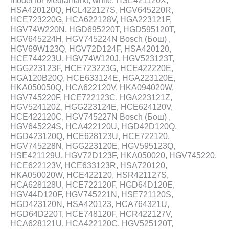
HSA420120Q, HCL422127S, HGV645220R,
HCE723220G, HCA622128V, HGA223121F,
HGV74W220N, HGD695220T, HGD595120T,
HGV645224H, HGV745224N Bosch (Бош) ,
HGV69W123Q, HGV72D124F, HSA420120,
HCE744223U, HGV74W120J, HGV523123T,
HGG223123F, HCE723223G, HCE422220E,
HGA120B20Q, HCE633124E, HGA223120E,
HKA050050Q, HCA622120V, HKA094020W,
HGV745220F, HCE722123C, HGA223121Z,
HGV524120Z, HGG223124E, HCE624120V,
HCE422120C, HGV745227N Bosch (Бош) ,
HGV645224S, HCA422120U, HGD42D120Q,
HGD423120Q, HCE628123U, HCE722120,
HGV745228N, HGG223120E, HGV595123Q,
HSE421129U, HGV72D123F, HKA050020, HGV745220,
HCE622123V, HCE633123R, HSA720120,
HKA050020W, HCE422120, HSR421127S,
HCA628128U, HCE722120F, HGD64D120E,
HGV44D120F, HGV745221N, HSE721120S,
HGD423120N, HSA420123, HCA764321U,
HGD64D220T, HCE748120F, HCR422127V,
HCA628121U, HCA422120C, HGV525120T,