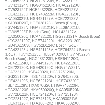
HGV645223R, HGV725123N, HGA233120I,
HGV423124N, HGG345220R, HCA622120U,
HGV523124T, HCE543220B, HCE422127V,
HCE422123U, HCE743222M, HGA223120P,
HKA050021U, HSR421127V, HCE722123V,
HXA080D20T, HCE628128U Bosch (Бош) ,
HGV445123N, HGA233121R, HLL09A021U,
HGV695223T Bosch (Бош) , HCL422127V,
HQA050020Q, HCA422120, HGG22B121M Bosch (Бош)
, HGG222120Z, HCE744220U, HGA223120F,
HGD43A150S, HGV52D124Q Bosch (Бош) ,
HCA422128U, HSE421123V, HCE764224U Bosch
(Бош) , HGV425123L, HLL094020U, HGV745226N
Bosch (Бош) , HGG233123R, HSE641120G,
HSE421124U, HGV445120N, HCE422120X,
HCE722120X, HSE420120C, HGV74W221N,
HCA722120, HSE420020, HGD725120N,
HGG233120R, HSE421120V, HGV645220S,
HCE422120S, HCE622123U, HCE743220G,
HSE421128V, HXA070G20T, HGV745220N,
HGA23A120S, HKA050020Q, HXA050E20N,
HGV72D121F, HCE724120V, HGV725120N,
HGG223122Z, HCE748123, HKA050021W,
HCE633120R, HXA160F20Z, HKA050020U,