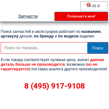
Перейти
0
Cart
0.00
₽
к
содержимому
Запчасти
Позвоните мне!
Поиск запчастей и аксессуаров работает по
названию
,
артикулу
детали,
по бренду
и
по модели
изделия
Искать:
Поиск
Если товару соответствует нулевая цена, значит
данная
деталь больше не производится
, возможна (
но не
гарантируется
) поставка аналога другого производителя!
8 (495) 917-9108