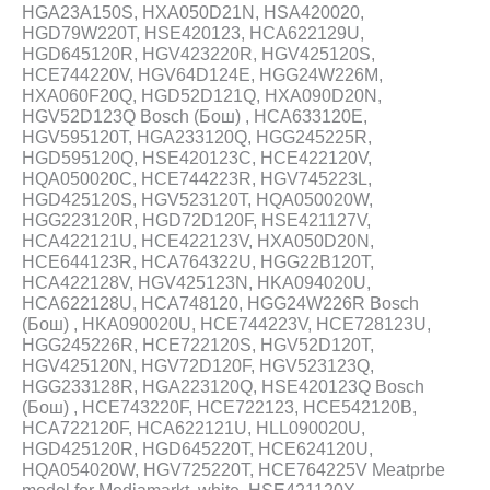
HGA23A150S, HXA050D21N, HSA420020,
HGD79W220T, HSE420123, HCA622129U,
HGD645120R, HGV423220R, HGV425120S,
HCE744220V, HGV64D124E, HGG24W226M,
HXA060F20Q, HGD52D121Q, HXA090D20N,
HGV52D123Q Bosch (Бош) , HCA633120E,
HGV595120T, HGA233120Q, HGG245225R,
HGD595120Q, HSE420123C, HCE422120V,
HQA050020C, HCE744223R, HGV745223L,
HGD425120S, HGV523120T, HQA050020W,
HGG223120R, HGD72D120F, HSE421127V,
HCA422121U, HCE422123V, HXA050D20N,
HCE644123R, HCA764322U, HGG22B120T,
HCA422128V, HGV425123N, HKA094020U,
HCA622128U, HCA748120, HGG24W226R Bosch
(Бош) , HKA090020U, HCE744223V, HCE728123U,
HGG245226R, HCE722120S, HGV52D120T,
HGV425120N, HGV72D120F, HGV523123Q,
HGG233128R, HGA223120Q, HSE420123Q Bosch
(Бош) , HCE743220F, HCE722123, HCE542120B,
HCA722120F, HCA622121U, HLL090020U,
HGD425120R, HGD645220T, HCE624120U,
HQA054020W, HGV725220T, HCE764225V Meatprbe
model for Mediamarkt, white, HSE421120X,