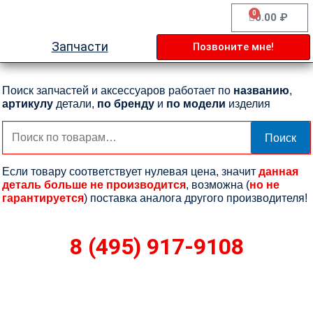
Перейти
0
Cart
0.00
₽
к
содержимому
Запчасти
Позвоните мне!
Поиск запчастей и аксессуаров работает по
названию
,
артикулу
детали,
по бренду
и
по модели
изделия
Искать:
Поиск
Если товару соответствует нулевая цена, значит
данная
деталь больше не производится
, возможна (
но не
гарантируется
) поставка аналога другого производителя!
8 (495) 917-9108