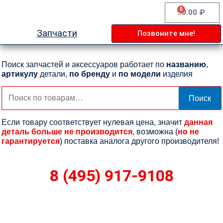
Перейти
0
Cart
0.00
₽
к
содержимому
Запчасти
Позвоните мне!
Поиск запчастей и аксессуаров работает по
названию
,
артикулу
детали,
по бренду
и
по модели
изделия
Искать:
Поиск
Если товару соответствует нулевая цена, значит
данная
деталь больше не производится
, возможна (
но не
гарантируется
) поставка аналога другого производителя!
8 (495) 917-9108