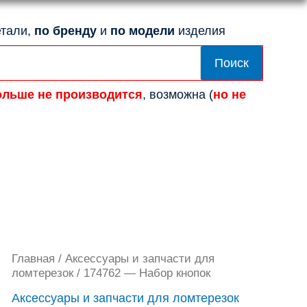
тали,
по бренду
и
по модели
изделия
Поиск
ольше не производится
, возможна (
но не
Количество
Главная
/
Аксессуары и запчасти для
товара
ломтерезок
/ 174762 — Набор кнопок
174762
Аксессуары и запчасти для ломтерезок
-