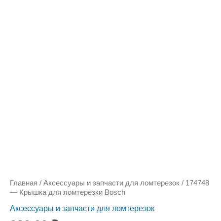
Количество
товара
174748
-
Крышка
для
ломтерезки
Bosch
Главная
/
Аксессуары и запчасти для ломтерезок
/ 174748
— Крышка для ломтерезки Bosch
Аксессуары и запчасти для ломтерезок