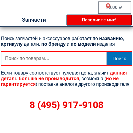
Перейти
0
Cart
0.00
₽
к
содержимому
Запчасти
Позвоните мне!
Поиск запчастей и аксессуаров работает по
названию
,
артикулу
детали,
по бренду
и
по модели
изделия
Искать:
Поиск
Если товару соответствует нулевая цена, значит
данная
деталь больше не производится
, возможна (
но не
гарантируется
) поставка аналога другого производителя!
8 (495) 917-9108