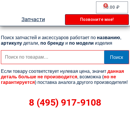
Перейти
0
Cart
0.00
₽
к
содержимому
Запчасти
Позвоните мне!
Поиск запчастей и аксессуаров работает по
названию
,
артикулу
детали,
по бренду
и
по модели
изделия
Искать:
Поиск
Если товару соответствует нулевая цена, значит
данная
деталь больше не производится
, возможна (
но не
гарантируется
) поставка аналога другого производителя!
8 (495) 917-9108