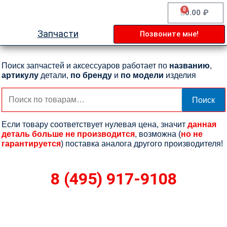
Перейти
0
Cart
0.00
₽
к
содержимому
Запчасти
Позвоните мне!
Поиск запчастей и аксессуаров работает по
названию
,
артикулу
детали,
по бренду
и
по модели
изделия
Искать:
Поиск
Если товару соответствует нулевая цена, значит
данная
деталь больше не производится
, возможна (
но не
гарантируется
) поставка аналога другого производителя!
8 (495) 917-9108