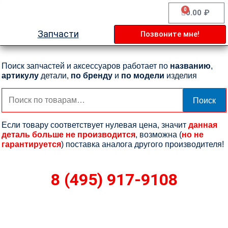
Перейти
0
Cart
0.00
₽
к
содержимому
Запчасти
Позвоните мне!
Поиск запчастей и аксессуаров работает по
названию
,
артикулу
детали,
по бренду
и
по модели
изделия
Искать:
Поиск
Если товару соответствует нулевая цена, значит
данная
деталь больше не производится
, возможна (
но не
гарантируется
) поставка аналога другого производителя!
8 (495) 917-9108