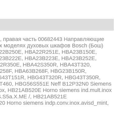
, правая часть 00682443 Направляющие
их моделях духовых шкафов Bosch (Бош)
22B250E, HBA22R251E, HBA23B150E,
23B222E, HBA23B223E, HBA23B252E,
2R350E, HBA42S350R, HBA43T320,
258F, HBA63B268F, HBG23B150R,
43T151R, HBG43T320R, HBG43T350R,
460, HBG56S551E Neff B12P32N0 Siemens
x, HB21AB520E Horno siemens ind.mult.inox
S.S5a.X.ME /, HB21AB521E
 Horno siemens indp.conv.inox.avisd_mint,