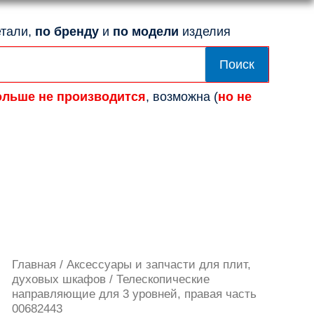
тали,
по бренду
и
по модели
изделия
Поиск
ольше не производится
, возможна (
но не
Количество
Главная
/
Аксессуары и запчасти для плит,
товара
духовых шкафов
/ Телескопические
Телескопические
направляющие для 3 уровней, правая часть
направляющие
00682443