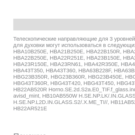
Описание
Телескопические направляющие для 3 уровней
для духовки могут использоваться в следующ
HBA10B250E, HBA21B250E, HBA22B150R, HBA
HBA22B250E, HBA22R251E, HBA23B150E, HBA
HBA23R150E, HBA23RN61, HBA42R350E, HBA4
HBA43T350, HBA43T360, HBA63B228F, HBA63B
HBG23B350R, HBG23B360R, HBG23B450E, HBG
HBG43T360R, HBG43T420, HBG43T450, HBG43T
HB22AB520R Horno.SE.2d.S2a.E0_TIF.f_glass.ino
avisd_mint, HB10AB550W H.SE.NP.LK/.IN.GLAS
H.SE.NP.L2D.IN.GLASS.S2/.X.ME_TI//, HB11AB520
HB22AR521E