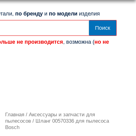
тали,
по бренду
и
по модели
изделия
Поиск
ольше не производится
, возможна (
но не
Количество
Главная
/
Аксессуары и запчасти для
товара
пылесосов
/ Шланг 00570336 для пылесоса
Шланг
Bosch
00570336