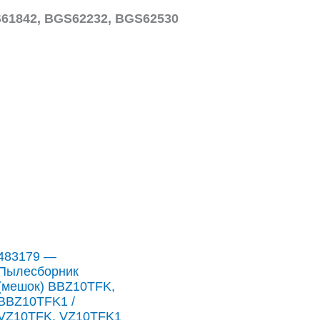
S61842, BGS62232, BGS62530
483179 —
Пылесборник
(мешок) BBZ10TFK,
BBZ10TFK1 /
VZ10TFK, VZ10TFK1