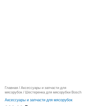
Количество
товара
Шестеренка
для
мясорубки
Bosch
Главная
/
Аксессуары и запчасти для
мясорубок
/ Шестеренка для мясорубки Bosch
Аксессуары и запчасти для мясорубок