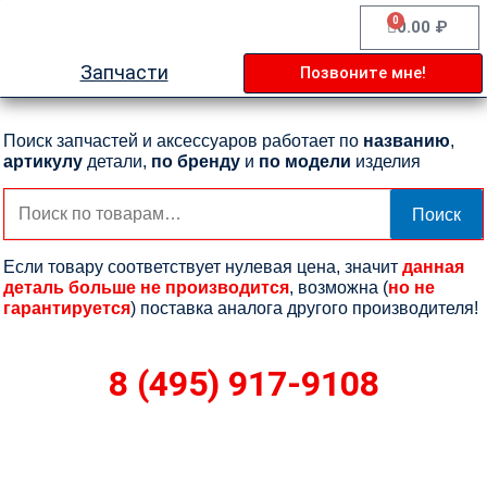
Перейти
0
Cart
0.00
₽
к
содержимому
Запчасти
Позвоните мне!
Поиск запчастей и аксессуаров работает по
названию
,
артикулу
детали,
по бренду
и
по модели
изделия
Искать:
Поиск
Если товару соответствует нулевая цена, значит
данная
деталь больше не производится
, возможна (
но не
гарантируется
) поставка аналога другого производителя!
8 (495) 917-9108