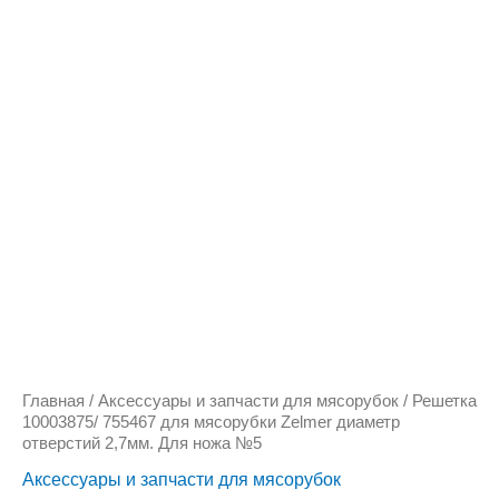
Количество
товара
Решетка
10003875/
755467
для
мясорубки
Zelmer
диаметр
отверстий
2,7мм.
Для
ножа
№5
Главная
/
Аксессуары и запчасти для мясорубок
/ Решетка
10003875/ 755467 для мясорубки Zelmer диаметр
отверстий 2,7мм. Для ножа №5
Аксессуары и запчасти для мясорубок