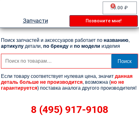
Перейти
0
Cart
0.00
₽
к
содержимому
Запчасти
Позвоните мне!
Поиск запчастей и аксессуаров работает по
названию
,
артикулу
детали,
по бренду
и
по модели
изделия
Искать:
Поиск
Если товару соответствует нулевая цена, значит
данная
деталь больше не производится
, возможна (
но не
гарантируется
) поставка аналога другого производителя!
8 (495) 917-9108