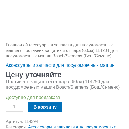
Количество
товара
Противень
защитный
от
Главная
/
Аксессуары и запчасти для посудомоечных
пара
машин
/ Противень защитный от пара (60см) 114294 для
(60см)
посудомоечных машин Bosch/Siemens (Бош/Сименс)
114294
для
Аксессуары и запчасти для посудомоечных машин
посудомоечных
машин
Цену уточняйте
Bosch/Siemens
Противень защитный от пара (60см) 114294 для
(Бош/
посудомоечных машин Bosch/Siemens (Бош/Сименс)
Сименс)
Доступно для предзаказа
В корзину
Артикул:
114294
Категория:
Аксессуары и запчасти для посудомоечных