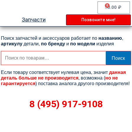
Перейти
0
Cart
0.00
₽
к
содержимому
Запчасти
Позвоните мне!
Поиск запчастей и аксессуаров работает по
названию
,
артикулу
детали,
по бренду
и
по модели
изделия
Искать:
Поиск
Если товару соответствует нулевая цена, значит
данная
деталь больше не производится
, возможна (
но не
гарантируется
) поставка аналога другого производителя!
8 (495) 917-9108