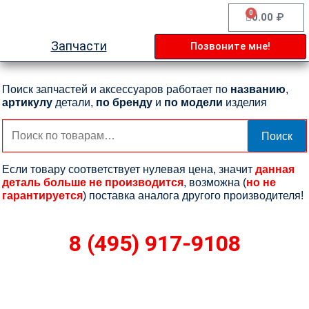
Перейти
0
Cart
0.00
₽
к
содержимому
Запчасти
Позвоните мне!
Поиск запчастей и аксессуаров работает по
названию
,
артикулу
детали,
по бренду
и
по модели
изделия
Искать:
Поиск
Если товару соответствует нулевая цена, значит
данная
деталь больше не производится
, возможна (
но не
гарантируется
) поставка аналога другого производителя!
8 (495) 917-9108