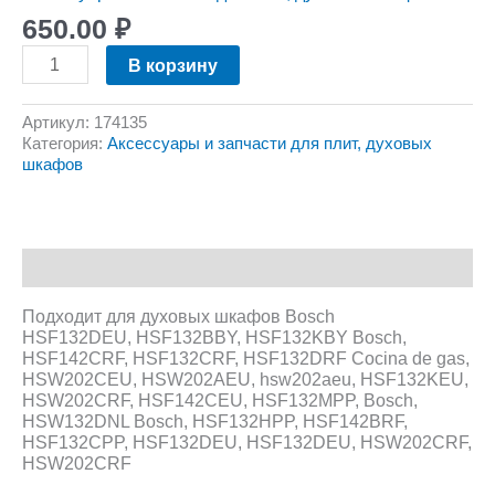
650.00
₽
В корзину
Артикул:
174135
Категория:
Аксессуары и запчасти для плит, духовых
шкафов
Описание
Подходит для духовых шкафов Bosch
HSF132DEU, HSF132BBY, HSF132KBY Bosch,
HSF142CRF, HSF132CRF, HSF132DRF Cocina de gas,
HSW202CEU, HSW202AEU, hsw202aeu, HSF132KEU,
HSW202CRF, HSF142CEU, HSF132MPP, Bosch,
HSW132DNL Bosch, HSF132HPP, HSF142BRF,
HSF132CPP, HSF132DEU, HSF132DEU, HSW202CRF,
HSW202CRF