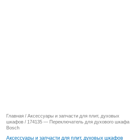
Количество
товара
174135
-
Переключатель
для
духового
шкафа
Bosch
Главная
/
Аксессуары и запчасти для плит, духовых
шкафов
/ 174135 — Переключатель для духового шкафа
Bosch
Аксессуары и запчасти для плит, духовых шкафов