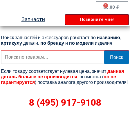
Перейти
0
Cart
0.00
₽
к
содержимому
Запчасти
Позвоните мне!
Поиск запчастей и аксессуаров работает по
названию
,
артикулу
детали,
по бренду
и
по модели
изделия
Искать:
Поиск
Если товару соответствует нулевая цена, значит
данная
деталь больше не производится
, возможна (
но не
гарантируется
) поставка аналога другого производителя!
8 (495) 917-9108