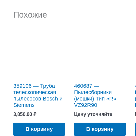
Похожие
359106 — Труба
460687 —
телескопическая
Пылесборники
пылесосов Bosch и
(мешки) Тип «R»
Siemens
VZ92R90
3,850.00
₽
Цену уточняйте
В корзину
В корзину