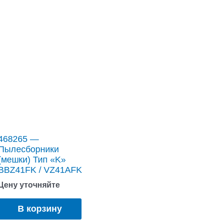
468265 —
Пылесборники
(мешки) Тип «K»
BBZ41FK / VZ41AFK
Цену уточняйте
В корзину