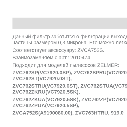
Описание
Данный фильтр заботится о фильтрации выход
частицы размером 0,3 микрона. Его можно легк
Соответствует аксессуару: ZVCA752S.
Взаимозаменяем с арт.12010474
Подходит для моделей пылесосов ZELMER:
ZVC762SP(VC7920.0SP), ZVC762SPRU(VC7920.
ZVC762ST(VC7920.0ST),
ZVC762STRU(VC7920.0ST), ZVC762STUA(VC792
ZVC762ZKRU(VC7920.5SK),
ZVC762ZKUA(VC7920.5SK), ZVC762ZP(VC7920.
ZVC762ZPUA(VC7920.5SP),
ZVCA752S(A9190080.00),
ZVC763HTRU, 919.0