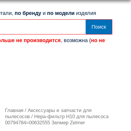
тали,
по бренду
и
по модели
изделия
Поиск
ольше не производится
, возможна (
но не
Количество
Главная
/
Аксессуары и запчасти для
товара
пылесосов
/ Нера-фильтр Н10 для пылесоса
Нера-
00794784=00632555 Зелмер Zelmer
фильтр