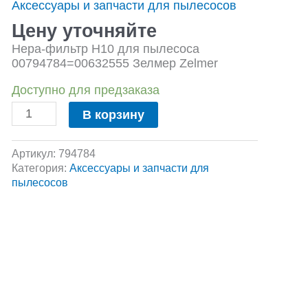
Аксессуары и запчасти для пылесосов
Н10
для
Цену уточняйте
пылесоса
Нера-фильтр Н10 для пылесоса
00794784=00632555
00794784=00632555 Зелмер Zelmer
Зелмер
Zelmer
Доступно для предзаказа
В корзину
Артикул:
794784
Категория:
Аксессуары и запчасти для
пылесосов