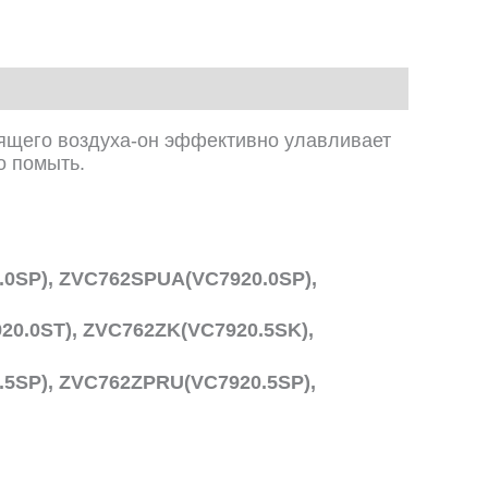
ящего воздуха-он эффективно улавливает
о помыть.
0SP), ZVC762SPUA(VC7920.0SP),
0.0ST), ZVC762ZK(VC7920.5SK),
5SP), ZVC762ZPRU(VC7920.5SP),