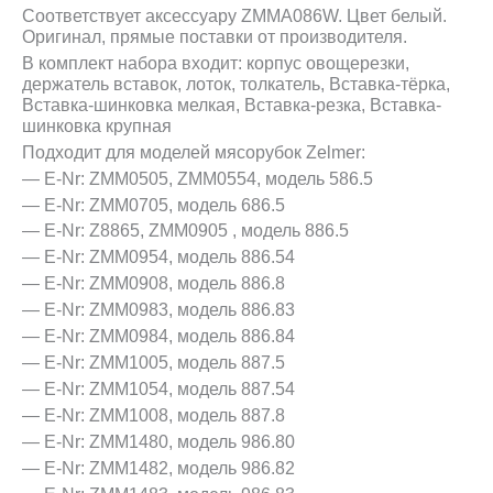
Соответствует аксессуару ZMMA086W. Цвет белый.
Оригинал, прямые поставки от производителя.
В комплект набора входит: корпус овощерезки,
держатель вставок, лоток, толкатель, Вставка-тёрка,
Вставка-шинковка мелкая, Вставка-резка, Вставка-
шинковка крупная
Подходит для моделей мясорубок Zelmer:
— E-Nr: ZMM0505, ZMM0554,
модель 586.5
— E-Nr: ZMM0705, модель 686.5
— E-Nr: Z8865, ZMM0905 , модель 886.5
— E-Nr: ZMM0954,
модель
886.54
— E-Nr: ZMM0908,
модель
886.8
— E-Nr: ZMM0983,
модель
886.83
— E-Nr: ZMM0984,
модель
886.84
— E-Nr: ZMM1005,
модель
887.5
— E-Nr: ZMM1054,
модель
887.54
— E-Nr: ZMM1008,
модель
887.8
— E-Nr: ZMM1480,
модель
986.80
— E-Nr:
ZMM1482,
модель
986.82