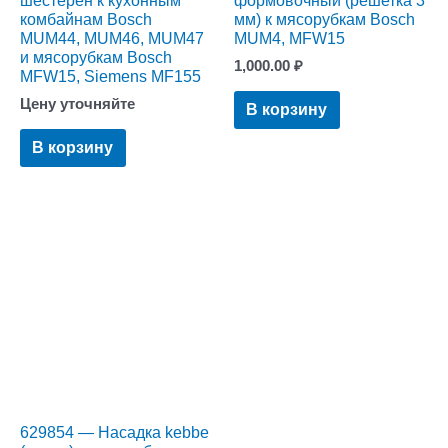
шестерен к кухонным
формовочный (решетка 3
комбайнам Bosch
мм) к мясорубкам Bosch
MUM44, MUM46, MUM47
MUM4, MFW15
и мясорубкам Bosch
1,000.00
₽
MFW15, Siemens MF155
Цену уточняйте
В корзину
В корзину
629854 — Насадка kebbe