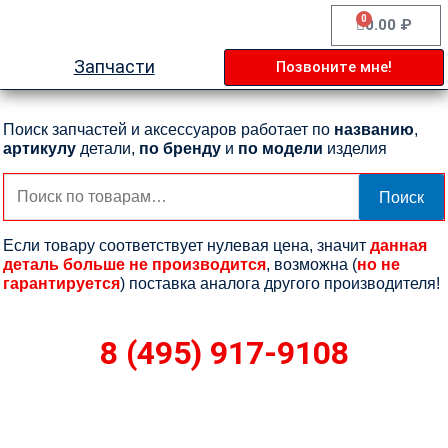
Перейти
0
Cart
0.00
₽
к
содержимому
Запчасти
Позвоните мне!
Поиск запчастей и аксессуаров работает по
названию
,
артикулу
детали,
по бренду
и
по модели
изделия
Искать:
Поиск
Если товару соответствует нулевая цена, значит
данная
деталь больше не производится
, возможна (
но не
гарантируется
) поставка аналога другого производителя!
8 (495) 917-9108