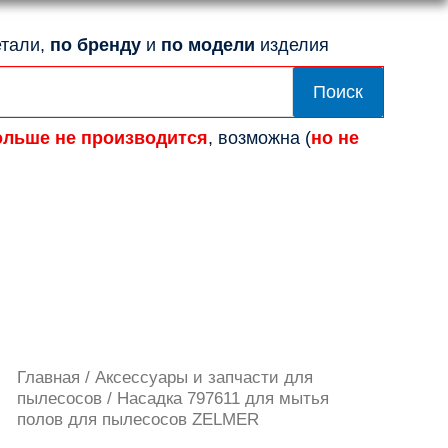
тали,
по бренду
и
по модели
изделия
Поиск
ольше не производится
, возможна (
но не
Количество
Главная
/
Аксессуары и запчасти для
товара
пылесосов
/ Насадка 797611 для мытья
Насадка
полов для пылесосов ZELMER
797611