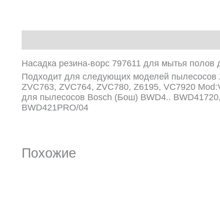
Описание
Насадка резина-ворс 797611 для мытья полов
Подходит для следующих моделей пылесосов Ze
ZVC763, ZVC764, ZVC780, Z6195, VC7920 Mod:VC7
для пылесосов Bosch (Бош) BWD4.. BWD41720
BWD421PRO/04
Похожие