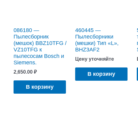
086180 —
460445 —
Пылесборник
Пылесборники
(мешок) BBZ10TFG /
(мешки) Тип «L»,
VZ10TFG к
BHZ3AF2
пылесосам Bosch и
Цену уточняйте
Siemens.
2,650.00
₽
В корзину
В корзину