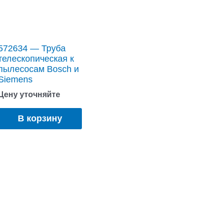
572634 — Труба
телескопическая к
пылесосам Bosch и
Siemens
Цену уточняйте
В корзину