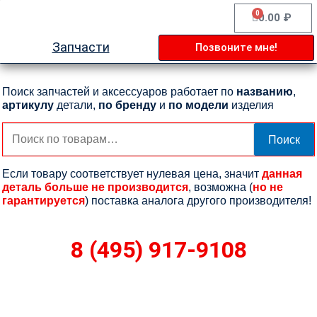
Перейти
0
Cart
0.00
₽
к
содержимому
Запчасти
Позвоните мне!
Поиск запчастей и аксессуаров работает по
названию
,
артикулу
детали,
по бренду
и
по модели
изделия
Искать:
Поиск
Если товару соответствует нулевая цена, значит
данная
деталь больше не производится
, возможна (
но не
гарантируется
) поставка аналога другого производителя!
8 (495) 917-9108