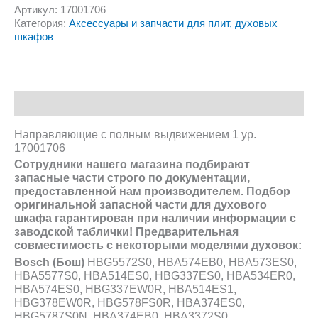
Артикул:
17001706
Категория:
Аксессуары и запчасти для плит, духовых
шкафов
Описание
Направляющие с полным выдвижением 1 ур.
17001706
Сотрудники нашего магазина подбирают
запасные части строго по документации,
предоставленной нам производителем. Подбор
оригинальной запасной части для духового
шкафа гарантирован при наличии информации с
заводской
таблички
! Предварительная
совместимость с некоторыми моделями духовок:
Bosch (Бош)
HBG5572S0, HBA574EB0, HBA573ES0,
HBA5577S0, HBA514ES0, HBG337ES0, HBA534ER0,
HBA574ES0, HBG337EW0R, HBA514ES1,
HBG378EW0R, HBG578FS0R, HBA374ES0,
HBG5787S0N, HBA374EB0, HBA3372S0,