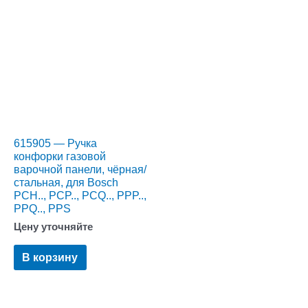
615905 — Ручка
конфорки газовой
варочной панели, чёрная/
стальная, для Bosch
PCH.., PCP.., PCQ.., PPP..,
PPQ.., PPS
Цену уточняйте
В корзину