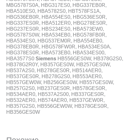
MBG5787S0A, HBG317ES0, HBG337EB0R,
HBA510ES0, HBA5782S0, HBT578FS1A,
HBG536EB0R, HBA554ES0, HBG536ES0R,
HBG337ES0R, HBA512ER0, HBG278ES0R,
HBG237ES0R, HBS234ES0, HBA573EW0,
HBG5787S0W, HBA534EB0, HBG578FB0R,
HBA534ES0, HBG537EM0R, HBA554EB0,
HBG378EB0R, HBG578FW0R, HBA534ES0A,
HBG378ES0R, HBA573EB0, HBA534ES00,
HBA3577S0
Siemens
HB556GES0W, HB378G2S0,
HB378G2R0Y, HB357GES0W, HB257GES0W,
HB537A2S0, HB278GES0R, HB514AER0,
HB537GES0R, HB278G2S0, HB553AER0,
HB557GEW0W, HB256GES0W, HB557GES0W,
HB257G2S0, HB237GES0R, HB578GES0R,
HB534AER0, HB537A2S00, HB337GES0R,
HB532AER0, HB574AER0, HB537GEW0R,
HB357G2S0, HB556GEW0W, HB378GES0R,
HB356GES0W