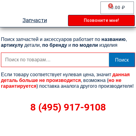
Перейти
0
Cart
0.00
₽
к
содержимому
Запчасти
Позвоните мне!
Поиск запчастей и аксессуаров работает по
названию
,
артикулу
детали,
по бренду
и
по модели
изделия
Искать:
Поиск
Если товару соответствует нулевая цена, значит
данная
деталь больше не производится
, возможна (
но не
гарантируется
) поставка аналога другого производителя!
8 (495) 917-9108