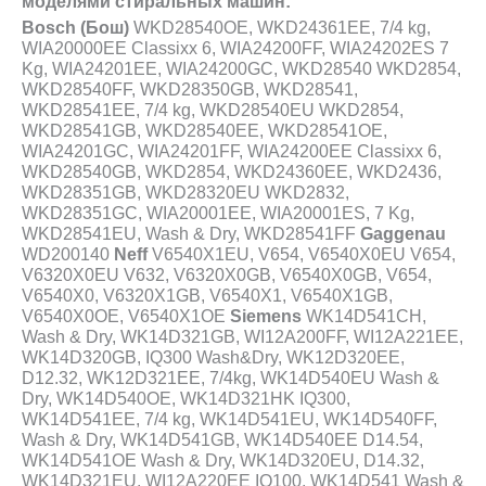
моделями стиральных машин:
Bosch (Бош)
WKD28540OE, WKD24361EE, 7/4 kg,
WIA20000EE Classixx 6, WIA24200FF, WIA24202ES 7
Kg, WIA24201EE, WIA24200GC, WKD28540 WKD2854,
WKD28540FF, WKD28350GB, WKD28541,
WKD28541EE, 7/4 kg, WKD28540EU WKD2854,
WKD28541GB, WKD28540EE, WKD28541OE,
WIA24201GC, WIA24201FF, WIA24200EE Classixx 6,
WKD28540GB, WKD2854, WKD24360EE, WKD2436,
WKD28351GB, WKD28320EU WKD2832,
WKD28351GC, WIA20001EE, WIA20001ES, 7 Kg,
WKD28541EU, Wash & Dry, WKD28541FF
Gaggenau
WD200140
Neff
V6540X1EU, V654, V6540X0EU V654,
V6320X0EU V632, V6320X0GB, V6540X0GB, V654,
V6540X0, V6320X1GB, V6540X1, V6540X1GB,
V6540X0OE, V6540X1OE
Siemens
WK14D541CH,
Wash & Dry, WK14D321GB, WI12A200FF, WI12A221EE,
WK14D320GB, IQ300 Wash&Dry, WK12D320EE,
D12.32, WK12D321EE, 7/4kg, WK14D540EU Wash &
Dry, WK14D540OE, WK14D321HK IQ300,
WK14D541EE, 7/4 kg, WK14D541EU, WK14D540FF,
Wash & Dry, WK14D541GB, WK14D540EE D14.54,
WK14D541OE Wash & Dry, WK14D320EU, D14.32,
WK14D321EU, WI12A220EE IQ100, WK14D541 Wash &