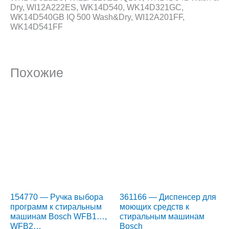
Dry, WI12A222ES, WK14D540, WK14D321GC,
WK14D540GB IQ 500 Wash&Dry, WI12A201FF,
WK14D541FF
Похожие
154770 — Ручка выбора
361166 — Диспенсер для
программ к стиральным
моющих средств к
машинам Bosch WFB1…,
стиральным машинам
WFB2…
Bosch