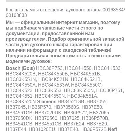
Крышка лампы освещения духового шкафа
00168534/
00168833
Мы — официальный интернет магазин, поэтому
мы подбираем запасные части строго по
документации, предоставленной нам
производителем. Подбор оригинальной запасной
части для духового шкафа гарантирован при
наличии информации с заводской
таблички
!
Предварительная совместимость с некоторыми
моделями духовок:
Bosch (Бош)
HBC36P753, HBC84K550, HBC84K533,
HBC84K520B, HBC84K550B, HBC84K551B,
HBC83K551N, HBC84K521N, HBC84K521B,
HBC84K550A, HBC84K533W, HBC84K550C,
HBC84K523, HBC83K553, HBC83K550N, HBC36P751,
HBC84K551, HBC84K550N, HBC84K551A,
HBC84K520N
Siemens
HB34521GB, HB37055,
HB37045, HB36P570, HB370560S, HB37E50,
HB34561GB, HB37020DK, HB36P572, HB37065,
HB37050DK, HB370560, HB37025, HB36P570B,
HB34541GB, HB34551GB, HB37E24, HB37E20,
HB37E44, HB31020EU, HB37E40, HB36P572B
Neff