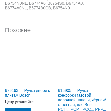
B6734N0NL, B6774A0, B6754S0, B6754A0,
B6774A0NL, B6774B0GB, B6754N0
Похожие
679163 — Ручка двери к
615905 — Ручка
плитам Bosch
конфорки газовой
варочной панели, чёрная/
Цену уточняйте
стальная, для Bosch
PCH.., PCP.., PCQ.., PPP..,