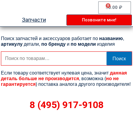
Перейти
0
Cart
0.00
₽
к
содержимому
Запчасти
Позвоните мне!
Поиск запчастей и аксессуаров работает по
названию
,
артикулу
детали,
по бренду
и
по модели
изделия
Искать:
Поиск
Если товару соответствует нулевая цена, значит
данная
деталь больше не производится
, возможна (
но не
гарантируется
) поставка аналога другого производителя!
8 (495) 917-9108