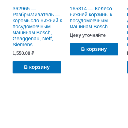
362965 —
165314 — Колесо
Разбрызгиватель —
нижней корзины к
коромысло нижний к
посудомоечным
посудомоечным
машинам Bosch
машинам Bosch,
Цену уточняйте
Geaggenau, Neff,
Siemens
В корзину
1,550.00
₽
В корзину