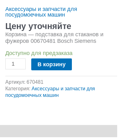
подставка
Аксессуары и запчасти для
для
посудомоечных машин
стаканов
и
Цену уточняйте
фужеров
Корзина — подставка для стаканов и
00670481
фужеров 00670481 Bosch Siemens
Bosch
Siemens
Доступно для предзаказа
В корзину
Артикул:
670481
Категория:
Аксессуары и запчасти для
посудомоечных машин