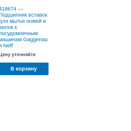
418674 —
Подшипник вставок
для мытья ножей и
вилок к
посудомоечным
машинам Gaggenau
и Neff
Цену уточняйте
В корзину