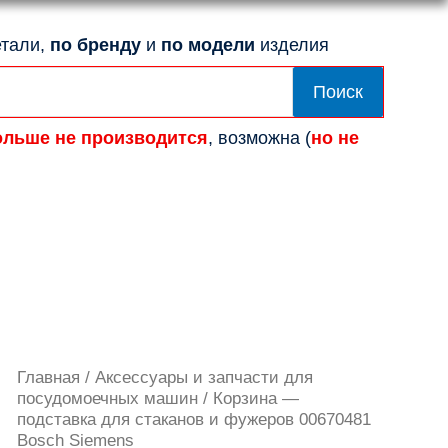
тали,
по бренду
и
по модели
изделия
Поиск
ольше не производится
, возможна (
но не
Количество
Главная
/
Аксессуары и запчасти для
товара
посудомоечных машин
/ Корзина —
Корзина
подставка для стаканов и фужеров 00670481
-
Bosch Siemens