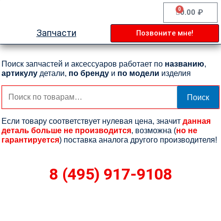
Перейти
0
Cart
0.00
₽
к
содержимому
Запчасти
Позвоните мне!
Поиск запчастей и аксессуаров работает по
названию
,
артикулу
детали,
по бренду
и
по модели
изделия
Искать:
Поиск
Если товару соответствует нулевая цена, значит
данная
деталь больше не производится
, возможна (
но не
гарантируется
) поставка аналога другого производителя!
8 (495) 917-9108