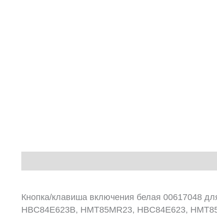
Описание
Кнопка/клавиша включения белая 00617048 дл
HBC84E623B, HMT85MR23, HBC84E623, HMT8