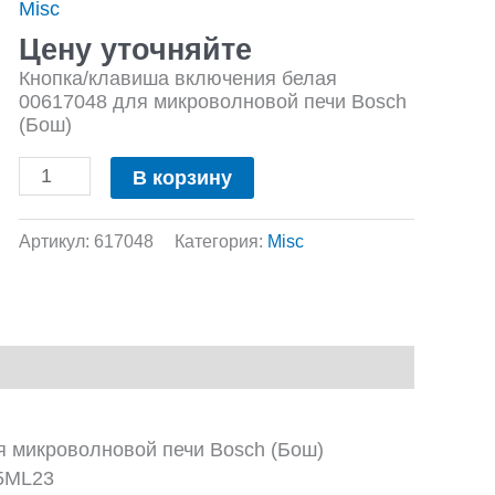
Misc
включения
белая
Цену уточняйте
00617048
Кнопка/клавиша включения белая
для
00617048 для микроволновой печи Bosch
микроволновой
(Бош)
печи
Bosch
(Бош)
В корзину
Артикул:
617048
Категория:
Misc
я микроволновой печи Bosch (Бош)
5ML23