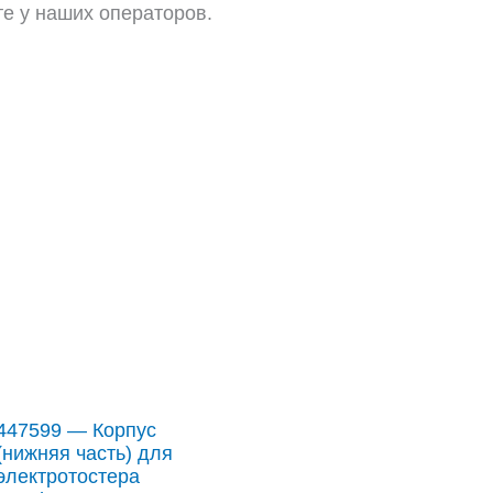
те у наших операторов.
447599 — Корпус
(нижняя часть) для
электротостера