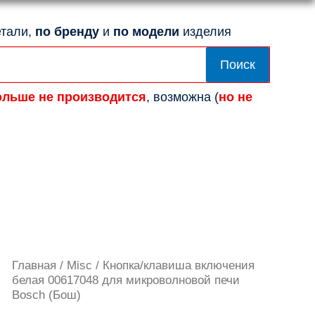
тали,
по бренду
и
по модели
изделия
Поиск
ольше не производится
, возможна (
но не
Количество
Главная
/
Misc
/ Кнопка/клавиша включения
товара
белая 00617048 для микроволновой печи
Кнопка/
Bosch (Бош)
клавиша