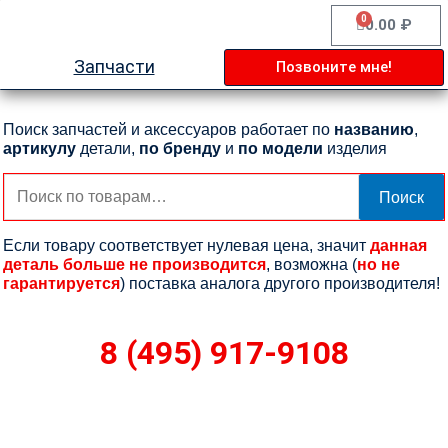
Перейти
0
Cart
0.00
₽
к
содержимому
Запчасти
Позвоните мне!
Поиск запчастей и аксессуаров работает по
названию
,
артикулу
детали,
по бренду
и
по модели
изделия
Искать:
Поиск
Если товару соответствует нулевая цена, значит
данная
деталь больше не производится
, возможна (
но не
гарантируется
) поставка аналога другого производителя!
8 (495) 917-9108