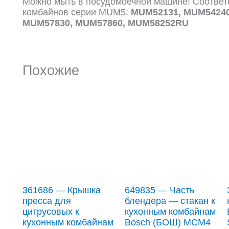
Можно мыть в посудомоечной машине! Соответ
комбайнов серии MUM5:
MUM52131, MUM54240
MUM57830, MUM57860, MUM58252RU
Похожие
361686 — Крышка
649835 — Часть
пресса для
блендера — стакан к
цитрусовых к
кухонным комбайнам
кухонным комбайнам
Bosch (БОШ) MCM4