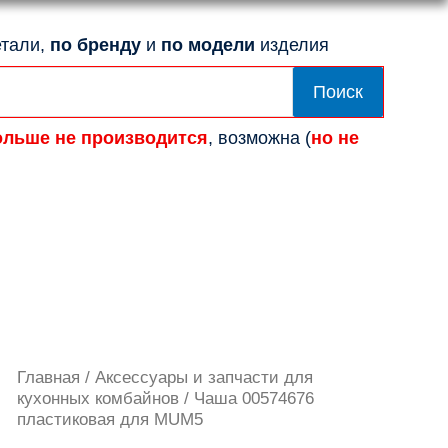
тали,
по бренду
и
по модели
изделия
Поиск
ольше не производится
, возможна (
но не
Количество
Главная
/
Аксессуары и запчасти для
товара
кухонных комбайнов
/ Чаша 00574676
Чаша
пластиковая для MUM5
00574676