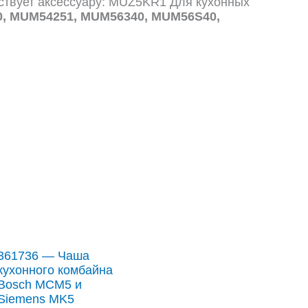
ствует аксессуару: MUZ5KR1 Для кухонных
, MUM54251, MUM56340, MUM56S40,
361736 — Чаша
кухонного комбайна
Bosch MCM5 и
Siemens MK5