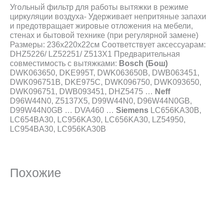
Угольный фильтр для работы вытяжки в режиме
циркуляции воздуха- Удерживает непритяные запахи
и предотвращает жировые отложения на мебели,
стенах и бытовой технике (при регулярной замене)
Размеры: 236х220х22см Соответствует аксессуарам:
DHZ5226/ LZ52251/ Z513X1 Предварительная
совместимость с вытяжками:
Bosch (Бош)
DWK063650, DKE995T, DWK063650B, DWB063451,
DWK096751B, DKE975C, DWK096750, DWK093650,
DWK096751, DWB093451, DHZ5475 …
Neff
D96W44N0, Z5137X5, D99W44N0, D96W44N0GB,
D99W44N0GB … DVA460 …
Siemens
LC656KA30B,
LC654BA30, LC956KA30, LC656KA30, LZ54950,
LC954BA30, LC956KA30B
Похожие