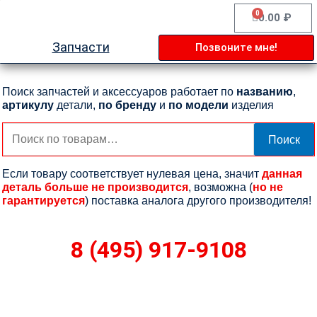
Перейти
0
Cart
0.00
₽
к
содержимому
Запчасти
Позвоните мне!
Поиск запчастей и аксессуаров работает по
названию
,
артикулу
детали,
по бренду
и
по модели
изделия
Искать:
Поиск
Если товару соответствует нулевая цена, значит
данная
деталь больше не производится
, возможна (
но не
гарантируется
) поставка аналога другого производителя!
8 (495) 917-9108