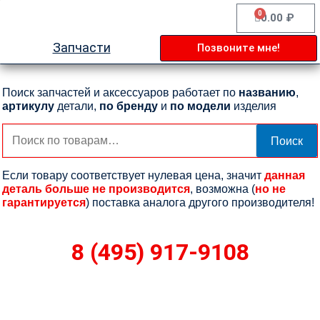
Перейти
0
Cart
0.00
₽
к
содержимому
Запчасти
Позвоните мне!
Поиск запчастей и аксессуаров работает по
названию
,
артикулу
детали,
по бренду
и
по модели
изделия
Искать:
Поиск
Если товару соответствует нулевая цена, значит
данная
деталь больше не производится
, возможна (
но не
гарантируется
) поставка аналога другого производителя!
8 (495) 917-9108