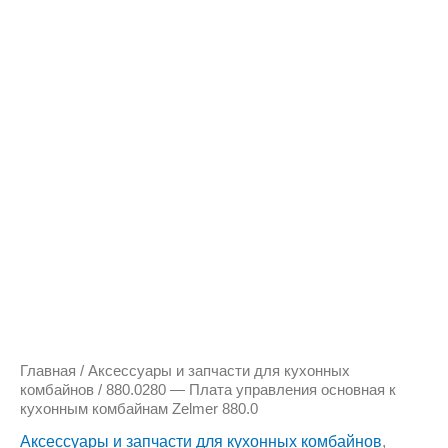
Количество
товара
880.0280
-
Плата
управления
основная
к
кухонным
комбайнам
Zelmer
880.0
Главная
/
Аксессуары и запчасти для кухонных
комбайнов
/ 880.0280 — Плата управления основная к
кухонным комбайнам Zelmer 880.0
Аксессуары и запчасти для кухонных комбайнов
,