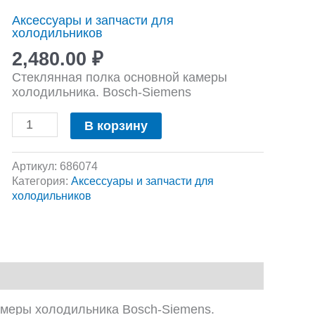
стеклянная
Аксессуары и запчасти для
полка
холодильников
основной
камеры
2,480.00
₽
холодильника
Стеклянная полка основной камеры
Bosch-
холодильника. Bosch-Siemens
Siemens.
В корзину
Артикул:
686074
Категория:
Аксессуары и запчасти для
холодильников
амеры холодильника Bosch-Siemens.