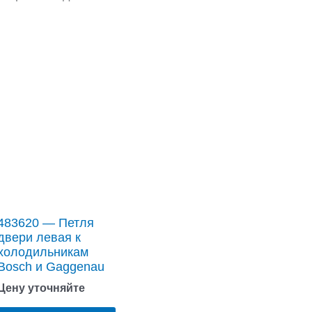
483620 — Петля
двери левая к
холодильникам
Bosch и Gaggenau
Цену уточняйте