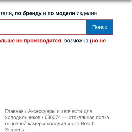
тали,
по бренду
и
по модели
изделия
Поиск
ольше не производится
, возможна (
но не
Количество
Главная
/
Аксессуары и запчасти для
товара
холодильников
/ 686074 — стеклянная полка
686074
основной камеры холодильника Bosch-
-
Siemens.