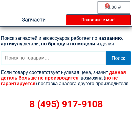
Перейти
0
Cart
0.00
₽
к
содержимому
Запчасти
Позвоните мне!
Поиск запчастей и аксессуаров работает по
названию
,
артикулу
детали,
по бренду
и
по модели
изделия
Искать:
Поиск
Если товару соответствует нулевая цена, значит
данная
деталь больше не производится
, возможна (
но не
гарантируется
) поставка аналога другого производителя!
8 (495) 917-9108