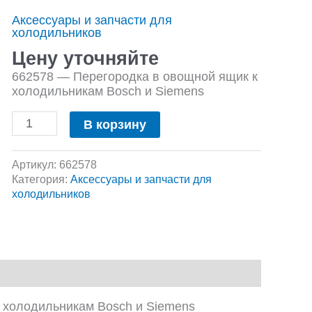
Перегородка
Аксессуары и запчасти для
в
холодильников
овощной
ящик
Цену уточняйте
к
662578 — Перегородка в овощной ящик к
холодильникам
холодильникам Bosch и Siemens
Bosch
и
В корзину
Siemens
Артикул:
662578
Категория:
Аксессуары и запчасти для
холодильников
 холодильникам Bosch и Siemens