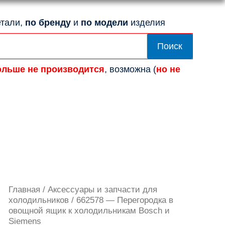
тали,
по бренду
и
по модели
изделия
Поиск
ольше не производится
, возможна (
но не
Количество
Главная
/
Аксессуары и запчасти для
товара
холодильников
/ 662578 — Перегородка в
662578
овощной ящик к холодильникам Bosch и
-
Siemens