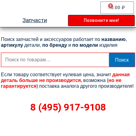
Перейти
0
Cart
0.00
₽
к
содержимому
Запчасти
Позвоните мне!
Поиск запчастей и аксессуаров работает по
названию
,
артикулу
детали,
по бренду
и
по модели
изделия
Искать:
Поиск
Если товару соответствует нулевая цена, значит
данная
деталь больше не производится
, возможна (
но не
гарантируется
) поставка аналога другого производителя!
8 (495) 917-9108