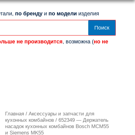
тали,
по бренду
и
по модели
изделия
Поиск
ольше не производится
, возможна (
но не
Количество
Главная
/
Аксессуары и запчасти для
товара
кухонных комбайнов
/ 652349 — Держатель
652349
насадок кухонных комбайнов Bosch MCM55
-
и Siemens MK55