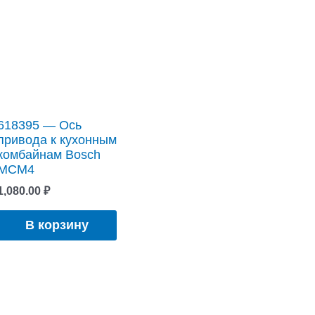
618395 — Ось
привода к кухонным
комбайнам Bosch
MCM4
1,080.00
₽
В корзину