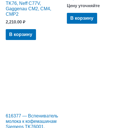
TK76, Neff C77V,
Цену уточняйте
Gaggenau CM2, CM4,
CMP2
В корзину
2,210.00
₽
В корзину
616377 — Вспениватель
молока к кофемашинам
Siemens TK76001,