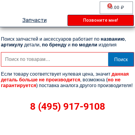
Перейти
0
Cart
0.00
₽
к
содержимому
Запчасти
Позвоните мне!
Поиск запчастей и аксессуаров работает по
названию
,
артикулу
детали,
по бренду
и
по модели
изделия
Искать:
Поиск
Если товару соответствует нулевая цена, значит
данная
деталь больше не производится
, возможна (
но не
гарантируется
) поставка аналога другого производителя!
8 (495) 917-9108