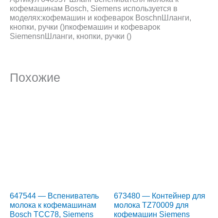
кофемашинам Bosch, Siemens используется в
моделях:кофемашин и кофеварок BoschnШланги,
кнопки, ручки ()nкофемашин и кофеварок
SiemensnШланги, кнопки, ручки ()
Похожие
647544 — Вспениватель
673480 — Контейнер для
молока к кофемашинам
молока TZ70009 для
Bosch TCC78, Siemens
кофемашин Siemens