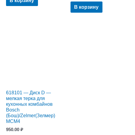
В корзину
В корзину
618101 — Диск D —
мелкая терка для
кухонных комбайнов
Bosch
(Бош)/Zelmer(Зелмер)
MCM4
950.00
₽