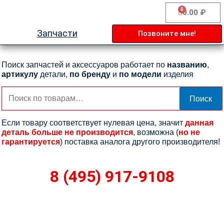
Перейти
0
Cart
0.00
₽
к
содержимому
Запчасти
Позвоните мне!
Поиск запчастей и аксессуаров работает по
названию
,
артикулу
детали,
по бренду
и
по модели
изделия
Искать:
Поиск
Если товару соответствует нулевая цена, значит
данная
деталь больше не производится
, возможна (
но не
гарантируется
) поставка аналога другого производителя!
8 (495) 917-9108