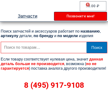
Перейти
0
Cart
0.00
₽
к
содержимому
Запчасти
Позвоните мне!
Поиск запчастей и аксессуаров работает по
названию
,
артикулу
детали,
по бренду
и
по модели
изделия
Искать:
Поиск
Если товару соответствует нулевая цена, значит
данная
деталь больше не производится
, возможна (
но не
гарантируется
) поставка аналога другого производителя!
8 (495) 917-9108