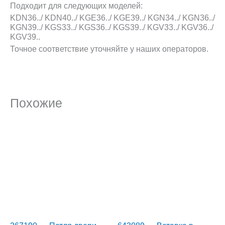
Подходит для следующих моделей:
KDN36../ KDN40../ KGE36../ KGE39../ KGN34../ KGN36../
KGN39../ KGS33../ KGS36../ KGS39../ KGV33../ KGV36../
KGV39..
Точное соответствие уточняйте у наших операторов.
Похожие