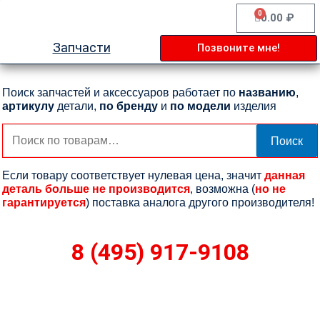
Перейти
0
Cart
0.00
₽
к
содержимому
Запчасти
Позвоните мне!
Поиск запчастей и аксессуаров работает по
названию
,
артикулу
детали,
по бренду
и
по модели
изделия
Искать:
Поиск
Если товару соответствует нулевая цена, значит
данная
деталь больше не производится
, возможна (
но не
гарантируется
) поставка аналога другого производителя!
8 (495) 917-9108