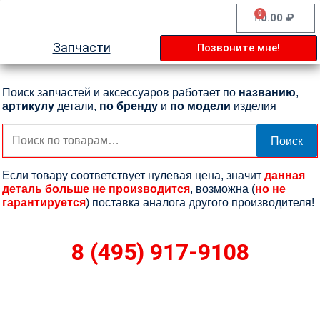
Перейти
0
Cart
0.00
₽
к
содержимому
Запчасти
Позвоните мне!
Поиск запчастей и аксессуаров работает по
названию
,
артикулу
детали,
по бренду
и
по модели
изделия
Искать:
Поиск
Если товару соответствует нулевая цена, значит
данная
деталь больше не производится
, возможна (
но не
гарантируется
) поставка аналога другого производителя!
8 (495) 917-9108