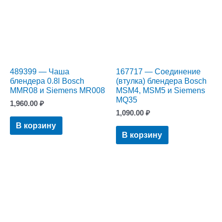
489399 — Чаша
167717 — Соединение
блендера 0.8l Bosch
(втулка) блендера Bosch
MMR08 и Siemens MR008
MSM4, MSM5 и Siemens
MQ35
1,960.00
₽
1,090.00
₽
В корзину
В корзину