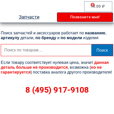
Перейти
0
Cart
0.00
₽
к
содержимому
Запчасти
Позвоните мне!
Поиск запчастей и аксессуаров работает по
названию
,
артикулу
детали,
по бренду
и
по модели
изделия
Искать:
Поиск
Если товару соответствует нулевая цена, значит
данная
деталь больше не производится
, возможна (
но не
гарантируется
) поставка аналога другого производителя!
8 (495) 917-9108